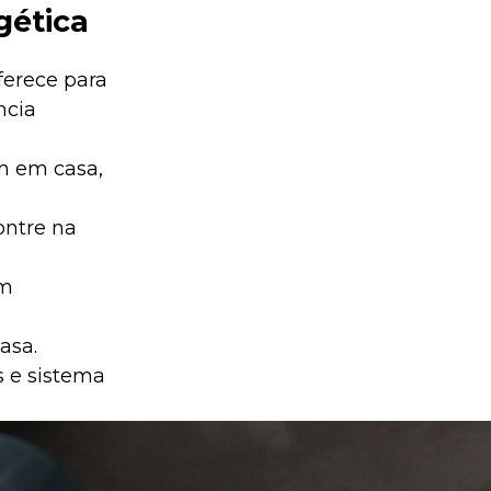
gética
ferece para
ncia
m em casa,
ontre na
om
asa.
s e sistema