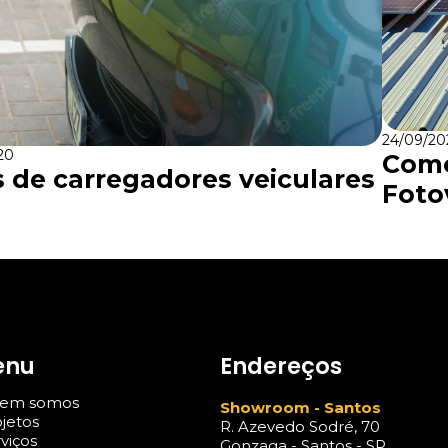
24/09/20
20
Como
s de carregadores veiculares
Foto
enu
Endereços
em somos
Showroom - Santos
jetos
R. Azevedo Sodré, 70
viços
Gonzaga - Santos - SP