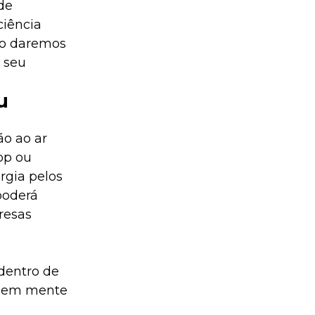
de
ciência
igo daremos
 seu
u
ão ao ar
op ou
rgia pelos
poderá
resas
dentro de
er em mente
.