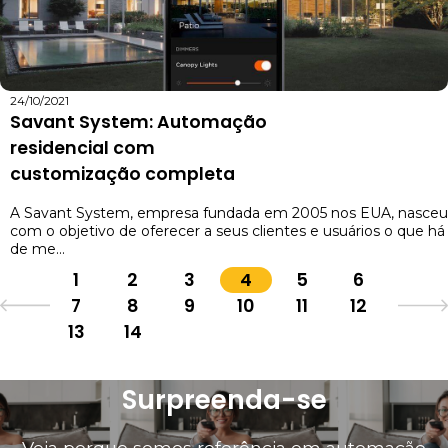
24/10/2021
Savant System: Automação
residencial com
customização completa
A Savant System, empresa fundada em 2005 nos EUA, nasceu
com o objetivo de oferecer a seus clientes e usuários o que há
de me...
1
2
3
4
5
6
7
8
9
10
11
12
13
14
Surpreenda-se
Veja porque somos referência em automação