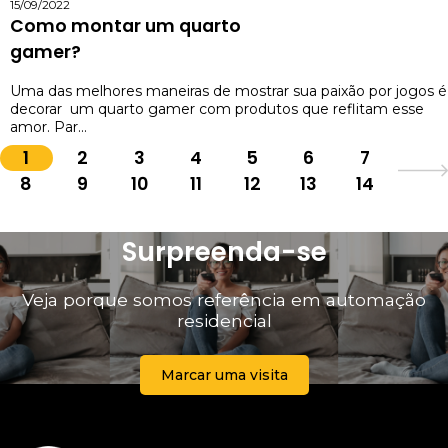
15/09/2022
Como montar um quarto
gamer?
Uma das melhores maneiras de mostrar sua paixão por jogos é
decorar um quarto gamer com produtos que reflitam esse
amor. Par...
1
2
3
4
5
6
7
8
9
10
11
12
13
14
Surpreenda-se
Veja porque somos referência em automação
residencial
Marcar uma visita