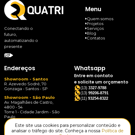
Menu
Quem somos
Projetos
Serviços
Conectando o
Blog
futuro,
Contatos
automatizando o
presente
Endereços
Whatsapp
Entre em contato
Showroom - Santos
e solicite um orçamento
R. Azevedo Sodré, 70
(13)
3327-9788
Gonzaga - Santos - SP
(13)
99206-8791
Showroom - São Paulo
(11)
93254-8322
Av. Magalhães de Castro,
4800 - 54
Torre 1 - Cidade Jardim - São
Paulo
Este site usa cookies para personalizar conteúdo e
Centro de Tecnologia
Av. Afonso Pena, 515 - 54
analisar o tráfego do site. Conheça a nossa
Política de
Estuário - Santos - SP